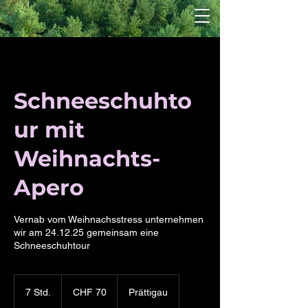
Schneeschuhto
ur mit
Weihnachts-
Apero
Vernab vom Weihnachsstress unternehmen
wir am 24.12.25 gemeinsam eine
Schneeschuhtour
70
Schweizer
7 Std.
7
CHF 70
Prättigau
Franken
S