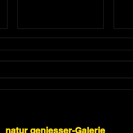
Winter-Genuss
ab i
natur geniesser-Galerie