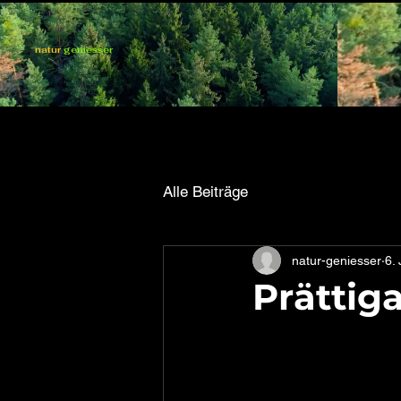
natur
geniesser
Alle Beiträge
natur-geniesser
6.
Prättig