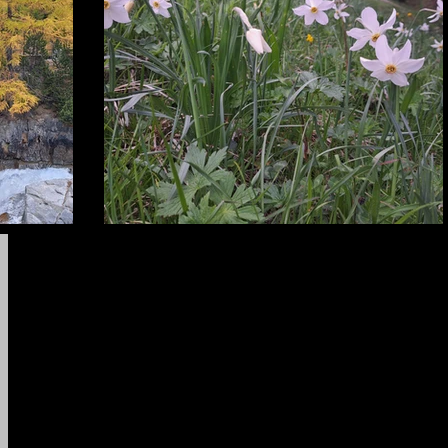
Willkommen
Facebook
Über mich
Instagr
Tourenangebote-Partnerscha
Honig und weiteres