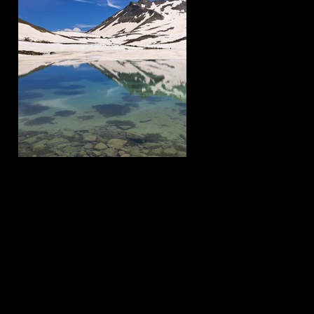
:folgt
am
ften